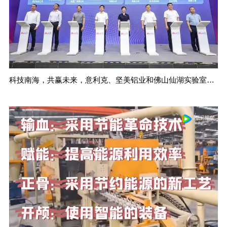
科技南海，共赢未来，意利克、坚美铝业和佛山仙湖实验室共建铝型材节能、零碳、低氮热能装备燃烧技术创新联合体