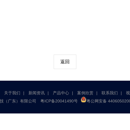
返回
关于我们
新闻资讯
产品中心
案例欣赏
联系我们
视
克节能科技（广东）有限公司
粤ICP备20041490号
粤公网安备 440605020